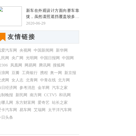
考虑当前诸如充电桩等基础设
销量超过4万辆。那么，这款
施的完善程度,电池技术的发展,
新车在外观设计方面向赛车靠
10万入门级家轿到底有什么魅
以及购车成本等因素,插电混动
拢，虽然谍照遮挡覆盖较多，
力呢？
车型成了不少消费者的第一选
但也能看到大面积不规则的进
2020-06-29
择。现如今市面上的插电混动
气格栅采用了熏黑设计，犀利
车型多以
的车灯造型、内部上扬的LED
友情链接
灯带点缀、黑色的LOGO，极
具力量感的发动机舱盖，都使
我爱汽车网
央视网
中国新闻网
新华网
得其看上去更激进。侧面造型
人民网
央广网
光明网
中国日报网
中国网
更为动感，尾部配备了主动式
可升降扰流板，进一步提升整
2306
凤凰网
网易网
腾讯网
搜狐网
车的空气动力学性能，排气则
新浪网
豆瓣
工商银行
携程
奥一网
新京报
采用了双边共四出式布局。
龙虎网
女人志
北青网
中青在线
北方网
每日经济网
参考消息
金羊网
汽车之家
法制晚报
新民网
南方网
CCTV5
和讯网
去哪儿网
东方财富网
爱奇艺
站长之家
爱卡汽车网
易车网
艾瑞网
太平洋汽车网
今日头条