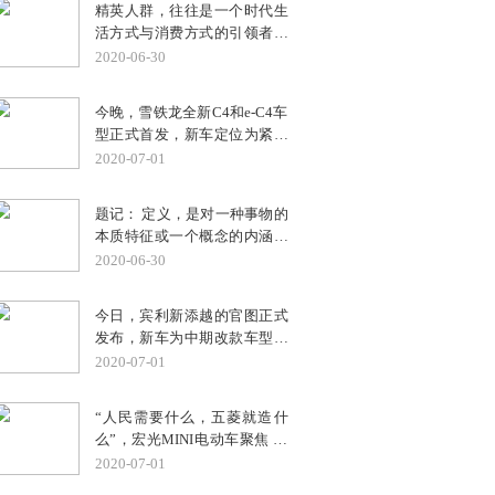
精英人群，往往是一个时代生
是全家出游，当然要求爱车颜
活方式与消费方式的引领者。
值要高、乘坐舒适还要能载
时代当下，伴随新中产精英群
2020-06-30
物。正确的购车目标一旦确
体兴起，拥有更高视野、自我
定，剩下的就是优中选优。一
价值意识的他们，势必会引发
番货比三家，最后，全家人一
今晚，雪铁龙全新C4和e-C4车
生活方式最新的风向趋势。基
致表决：凭借时尚的外观设
型正式首发，新车定位为紧凑
于对都市精英群体生活方式的
计、宽舒的驾乘空间、超高的
型跨界掀背车，采用全新且独
2020-07-01
关注与聚焦，福特锐界携手时
安全呵护及领先的智能科技配
特的设计，提供电动版/柴油
尚集团举办“守初心 鉴未来 遇
备，福特新蒙迪欧一举“中
版/汽油版多种动力。
见未来高端生活方式”主题沙
题记： 定义，是对一种事物的
标”。
龙，邀请来自生活、艺术等不
本质特征或一个概念的内涵和
同领域的艺术大师，挖掘到新
外延的确切而简要的说明和定
2020-06-30
精英人群未来生活方式
论。而定义者，需为某一学科
在“形”与“神”方面的时代变
某一领域某一界别公认的开创
今日，宾利新添越的官图正式
化。
者、缔造者或业界领袖。
发布，新车为中期改款车型，
外观采用品牌全新设计理念，
2020-07-01
内饰则进行大幅度升级，动力
方面继续提供4.0T V8和6.0T
“人民需要什么，五菱就造什
W12两种汽油版本和插电混合
么”，宏光MINI电动车聚焦 当
动力版本，在中国市场的首秀
下中国城市交通普遍存在的拥
2020-07-01
时间是7月10日。
堵、停车难、油费高等出行问