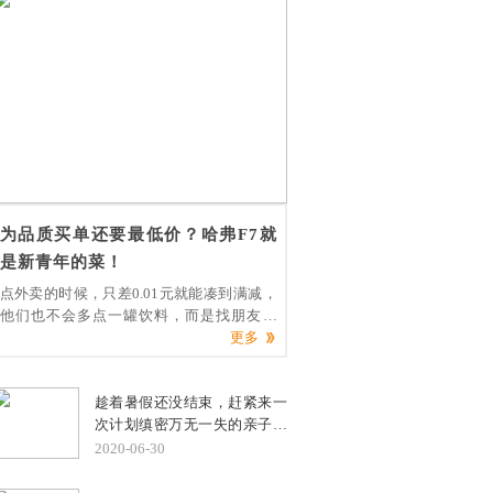
不马上安排！
为品质买单还要最低价？哈弗F7就
是新青年的菜！
点外卖的时候，只差0.01元就能凑到满减，
他们也不会多点一罐饮料，而是找朋友拼
单；买一支上千块的口红眼睛都不眨一下，
更多
10块钱的视频网站会员却打死也不肯买，而
是选择到处借号……以上这些就是当代年轻
趁着暑假还没结束，赶紧来一
人的迷惑消费行为大赏，为什么会出现这样
次计划缜密万无一失的亲子自
的“奇葩”消费呢？
驾游。考虑到今年喜怒无常的
2020-06-30
气候条件，精挑细选一款全能
车型保驾护航必不可少。既然