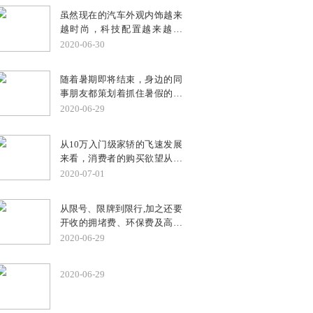
题， 响应消费者对实用便捷出
虽然现在的汽车外观内饰越来
行工具的真实需求，创造更实
越时尚，科技配置越来越先
用、便捷、经济的城市短途出
进，但汽车最基本的安全配
2020-06-30
行方式， 为用户提供物超所值
置，一直都受到大家高度重
的高品质出行体验。
视，从主动安全配置到被动安
随着暑期即将结束，身边的同
全配置，一样都不可少，如
事朋友都策划着抓住暑假的尾
ABS防抱死系统、EBD制动力
巴，带着孩子来一场欢乐的亲
2020-06-29
分配系统、安全气囊以及安全
子之旅。与其浪费各种交通工
带等安全配置。
具换乘的时间，倒不如自己掌
从10万入门级家轿的飞速发展
握方向盘，享受驾乘的乐趣。
来看，消费者的购买欲望从原
亲子同行，当然要选择一辆安
先最早的只要一辆车有四个轮
2020-07-01
全系数更高、更宽敞舒适的座
子能跑，有收音机就行；到如
驾。作为10万级安全品质家轿
今的“麻雀虽小五脏俱全”。然
的典范，福特福睿斯已经成为
从限号、限牌到限行,加之还要
而，10万元的区间消费者更愿
中国普通家庭幸福出行的部
开收的拥堵费、环保费及高额
意选择合资品牌，毕竟在技
分，凭借大气时尚的外观设
停车费,估计以后套在传统汽油
2020-06-29
术、做工上更有优势，保有量
计、宽敞舒适的驾乘空间、超
车头上的“紧箍咒”会越来越
更大，后期保值率也更好。而
高的安全呵护，为近百万家庭
紧。其实换个角度想,天涯何处
长安福特福睿斯就是其中之
2020-06-29
出游保驾护航。
无芳草。这不,越来越多消费者
一。为什么会特别提到这款
就将目光转向了新能源汽车,缘
车？据了解，福睿斯上市以来
由嘛自然不用多说。然而,综合
市场表现相当抢眼，单月最高