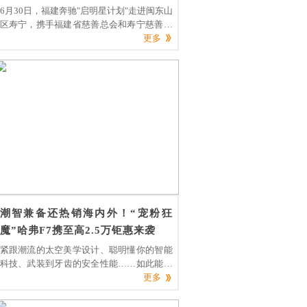
6月30日，福建奔驰"启明星计划"走进闽东山
区寿宁，携手福建省慈善总会和寿宁慈善总
会在寿宁县南阳中心小学举办"启明筑梦·点
更多
亮未来"图书捐赠仪式。寿宁县委副书记、组
织部长雷春雄和寿宁县人民政府党组成员、
副县长颜伟对福建奔驰党委书记、执行副总
裁符磊一行的到访给予了热情的接待，并详
细介绍寿宁的历史发展，当地风土人情、城
镇建设与教育发展，同
潮智兼备还热销海内外！“宠粉狂
魔”哈弗F7携至高2.5万钜惠来袭
紧跟潮流的太空美学设计、聪明懂你的智能
科技、武装到牙齿的安全性能……如此能打
的哈弗F7自然备受海内外消费者青睐，用户
更多
口碑杠杠的。现在入手更有至高25000元综
合钜惠等购车大礼包，这样的人气“爆款”还