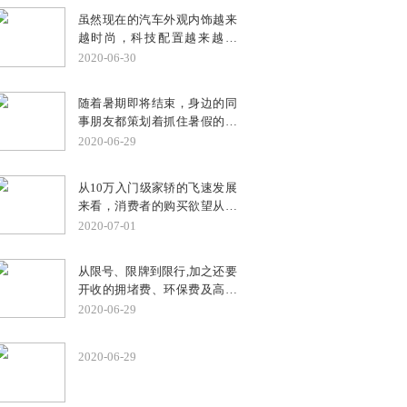
题， 响应消费者对实用便捷出
虽然现在的汽车外观内饰越来
行工具的真实需求，创造更实
越时尚，科技配置越来越先
用、便捷、经济的城市短途出
进，但汽车最基本的安全配
2020-06-30
行方式， 为用户提供物超所值
置，一直都受到大家高度重
的高品质出行体验。
视，从主动安全配置到被动安
随着暑期即将结束，身边的同
全配置，一样都不可少，如
事朋友都策划着抓住暑假的尾
ABS防抱死系统、EBD制动力
巴，带着孩子来一场欢乐的亲
2020-06-29
分配系统、安全气囊以及安全
子之旅。与其浪费各种交通工
带等安全配置。
具换乘的时间，倒不如自己掌
从10万入门级家轿的飞速发展
握方向盘，享受驾乘的乐趣。
来看，消费者的购买欲望从原
亲子同行，当然要选择一辆安
先最早的只要一辆车有四个轮
2020-07-01
全系数更高、更宽敞舒适的座
子能跑，有收音机就行；到如
驾。作为10万级安全品质家轿
今的“麻雀虽小五脏俱全”。然
的典范，福特福睿斯已经成为
从限号、限牌到限行,加之还要
而，10万元的区间消费者更愿
中国普通家庭幸福出行的部
开收的拥堵费、环保费及高额
意选择合资品牌，毕竟在技
分，凭借大气时尚的外观设
停车费,估计以后套在传统汽油
2020-06-29
术、做工上更有优势，保有量
计、宽敞舒适的驾乘空间、超
车头上的“紧箍咒”会越来越
更大，后期保值率也更好。而
高的安全呵护，为近百万家庭
紧。其实换个角度想,天涯何处
长安福特福睿斯就是其中之
2020-06-29
出游保驾护航。
无芳草。这不,越来越多消费者
一。为什么会特别提到这款
就将目光转向了新能源汽车,缘
车？据了解，福睿斯上市以来
由嘛自然不用多说。然而,综合
市场表现相当抢眼，单月最高