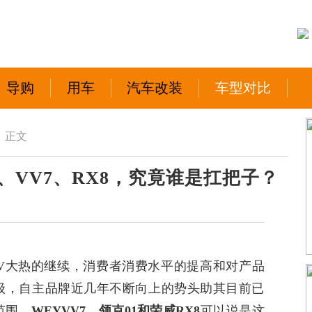
导购
用车
汽车改装
车型对比
正文
、VV7、RX8，究竟谁是扛把子？
V
大热的继续，消费者消费水平的提高和对产品
级，自主品牌近几年不断向上的势头助其目前已
范围。
WEYVV7
、领克
01
和荣威
RX8
可以说是这