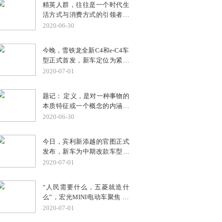
精英人群，往往是一个时代生
是全家出游，当然要求爱车颜
活方式与消费方式的引领者。
值要高、乘坐舒适还要能载
时代当下，伴随新中产精英群
2020-06-30
物。正确的购车目标一旦确
体兴起，拥有更高视野、自我
定，剩下的就是优中选优。一
价值意识的他们，势必会引发
番货比三家，最后，全家人一
今晚，雪铁龙全新C4和e-C4车
生活方式最新的风向趋势。基
致表决：凭借时尚的外观设
型正式首发，新车定位为紧凑
于对都市精英群体生活方式的
计、宽舒的驾乘空间、超高的
型跨界掀背车，采用全新且独
2020-07-01
关注与聚焦，福特锐界携手时
安全呵护及领先的智能科技配
特的设计，提供电动版/柴油
尚集团举办“守初心 鉴未来 遇
备，福特新蒙迪欧一举“中
版/汽油版多种动力。
见未来高端生活方式”主题沙
题记： 定义，是对一种事物的
标”。
龙，邀请来自生活、艺术等不
本质特征或一个概念的内涵和
同领域的艺术大师，挖掘到新
外延的确切而简要的说明和定
2020-06-30
精英人群未来生活方式
论。而定义者，需为某一学科
在“形”与“神”方面的时代变
某一领域某一界别公认的开创
今日，宾利新添越的官图正式
化。
者、缔造者或业界领袖。
发布，新车为中期改款车型，
外观采用品牌全新设计理念，
2020-07-01
内饰则进行大幅度升级，动力
方面继续提供4.0T V8和6.0T
“人民需要什么，五菱就造什
W12两种汽油版本和插电混合
么”，宏光MINI电动车聚焦 当
动力版本，在中国市场的首秀
下中国城市交通普遍存在的拥
2020-07-01
时间是7月10日。
堵、停车难、油费高等出行问