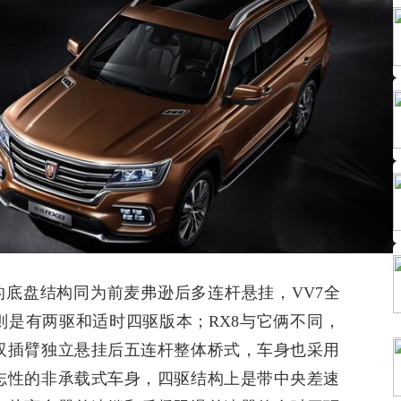
的底盘结构同为前麦弗逊后多连杆悬挂，
VV7
全
则是有两驱和适时四驱版本；
RX8
与它俩不同，
双插臂独立悬挂后五连杆整体桥式，车身也采用
志性的非承载式车身，四驱结构上是带中央差速