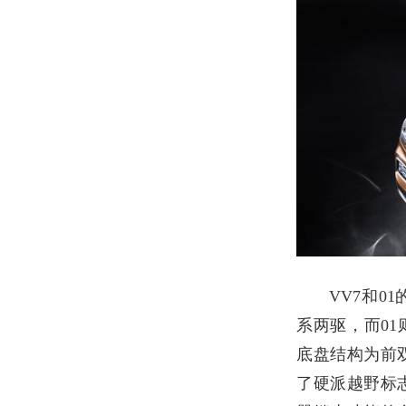
VV7
和
01
系两驱，而
01
底盘结构为前
了硬派越野标