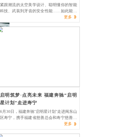
紧跟潮流的太空美学设计、聪明懂你的智能
科技、武装到牙齿的安全性能……如此能打
的哈弗F7自然备受海内外消费者青睐，用户
更多
口碑杠杠的。现在入手更有至高25000元综
合钜惠等购车大礼包，这样的人气“爆款”还
不马上安排！
启明筑梦·点亮未来 福建奔驰“启明
星计划”走进寿宁
6月30日，福建奔驰"启明星计划"走进闽东山
区寿宁，携手福建省慈善总会和寿宁慈善总
会在寿宁县南阳中心小学举办"启明筑梦·点
更多
亮未来"图书捐赠仪式。寿宁县委副书记、组
织部长雷春雄和寿宁县人民政府党组成员、