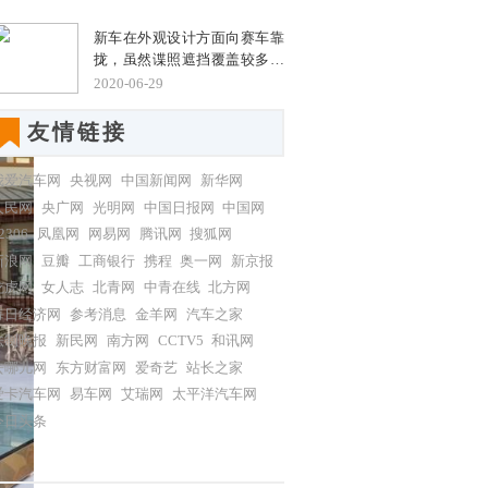
考虑当前诸如充电桩等基础设
销量超过4万辆。那么，这款
施的完善程度,电池技术的发展,
新车在外观设计方面向赛车靠
10万入门级家轿到底有什么魅
以及购车成本等因素,插电混动
拢，虽然谍照遮挡覆盖较多，
力呢？
车型成了不少消费者的第一选
但也能看到大面积不规则的进
2020-06-29
择。现如今市面上的插电混动
气格栅采用了熏黑设计，犀利
车型多以
的车灯造型、内部上扬的LED
友情链接
灯带点缀、黑色的LOGO，极
具力量感的发动机舱盖，都使
我爱汽车网
央视网
中国新闻网
新华网
得其看上去更激进。侧面造型
人民网
央广网
光明网
中国日报网
中国网
更为动感，尾部配备了主动式
可升降扰流板，进一步提升整
2306
凤凰网
网易网
腾讯网
搜狐网
车的空气动力学性能，排气则
新浪网
豆瓣
工商银行
携程
奥一网
新京报
采用了双边共四出式布局。
龙虎网
女人志
北青网
中青在线
北方网
每日经济网
参考消息
金羊网
汽车之家
法制晚报
新民网
南方网
CCTV5
和讯网
去哪儿网
东方财富网
爱奇艺
站长之家
爱卡汽车网
易车网
艾瑞网
太平洋汽车网
今日头条