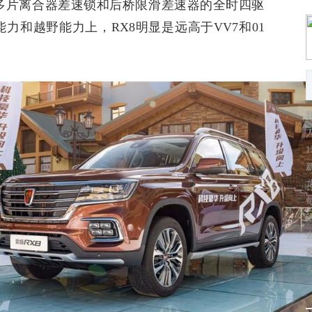
多片离合器差速锁和后桥限滑差速器的全时四驱
能力和越野能力上，
RX8
明显是远高于
VV7
和
01
1