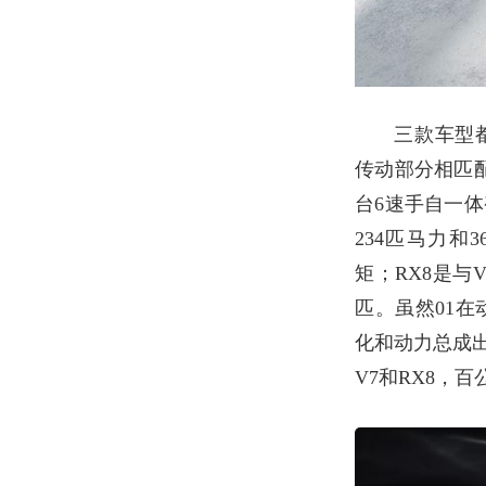
三款车型
传动部分相匹
台
6
速手自一体
234
匹马力和
3
矩；
RX8
是与
V
匹。虽然
01
在
化和动力总成
V7
和
RX8
，百