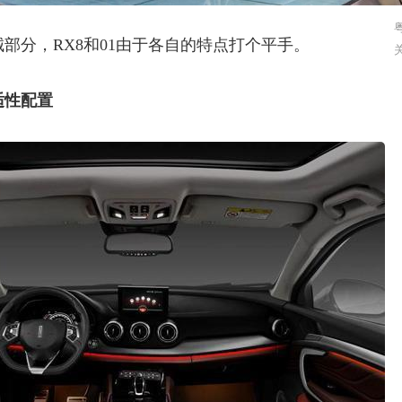
粤
械部分，
RX8
和
01
由于各自的特点打个平手。
适性配置