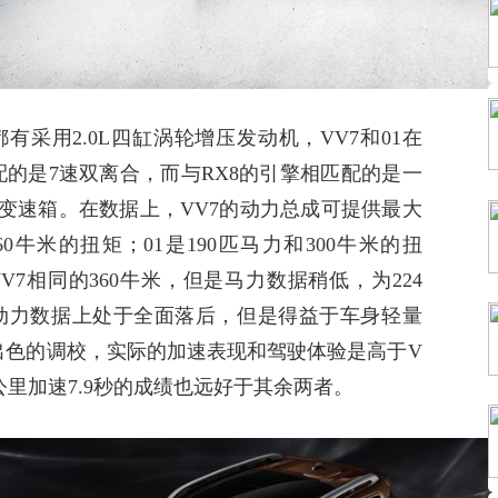
都有采用
2.0L
四缸涡轮增压发动机，
VV7
和
01
在
配的是
7
速双离合，而与
RX8
的引擎相匹配的是一
变速箱。在数据上，
VV7
的动力总成可提供最大
60
牛米的扭矩；
01
是
190
匹马力和
300
牛米的扭
V7
相同的
360
牛米，但是马力数据稍低，为
224
动力数据上处于全面落后，但是得益于车身轻量
出色的调校，实际的加速表现和驾驶体验是高于
V
公里加速
7.9
秒的成绩也远好于其余两者。