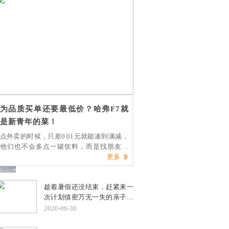
副县长颜伟对福建奔驰党委书记、执行副总
裁符磊一行的到访给予了热情的接待，并详
细介绍寿宁的历史发展，当地风土人情、城
镇建设与教育发展，同
为品质买单还要最低价？哈弗F7就
是新青年的菜！
点外卖的时候，只差0.01元就能凑到满减，
他们也不会多点一罐饮料，而是找朋友拼
单；买一支上千块的口红眼睛都不眨一下，
更多
10块钱的视频网站会员却打死也不肯买，而
是选择到处借号……以上这些就是当代年轻
趁着暑假还没结束，赶紧来一
人的迷惑消费行为大赏，为什么会出现这样
次计划缜密万无一失的亲子自
的“奇葩”消费呢？
驾游。考虑到今年喜怒无常的
2020-06-30
气候条件，精挑细选一款全能
车型保驾护航必不可少。既然